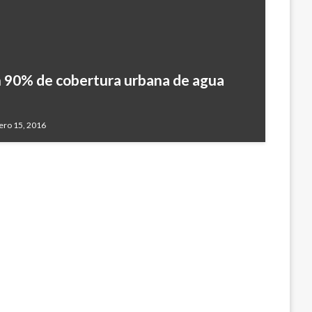
n 90% de cobertura urbana de agua
altos valores de radiación ultravioleta
 de 2018
ero 15, 2016
iembre 31, 2017