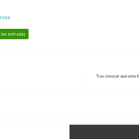
droza
 las entradas
Tras conocer que esta 
Entrada
siguiente
to a condiciones de
 Fernando Andrade