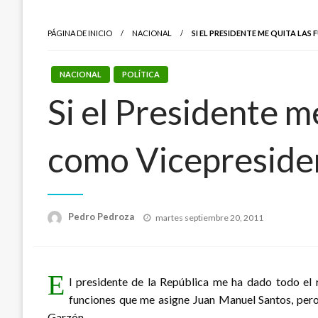
PÁGINA DE INICIO
NACIONAL
SI EL PRESIDENTE ME QUITA LA
NACIONAL
POLÍTICA
Si el Presidente me
como Vicepreside
Publicado
Pedro Pedroza
martes septiembre 20, 2011
el
E
l presidente de la República me ha dado todo el r
funciones que me asigne Juan Manuel Santos, pero 
Garzón.