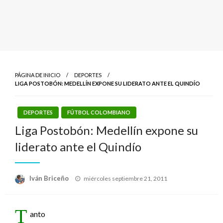
PÁGINA DE INICIO
DEPORTES
LIGA POSTOBÓN: MEDELLÍN EXPONE SU LIDERATO ANTE EL QUINDÍO
DEPORTES
FÚTBOL COLOMBIANO
Liga Postobón: Medellín expone su
liderato ante el Quindío
Publicado
Iván Briceño
miércoles septiembre 21, 2011
el
T
anto