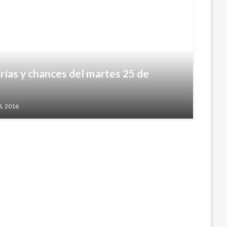
rías y chances del martes 25 de
rías y chances de este lunes 10 de julio
6, 2016
7