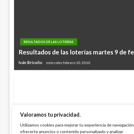
RESULTADOS DE LAS LOTERÍAS
Resultados de las loterías martes 9 de f
Iván Briceño
miércoles febrero 10, 2010
Valoramos tu privacidad.
NACIONAL
Resultados de las loterías y chances de 
Utilizamos cookies para mejorar tu experiencia de navegación
ofrecerte anuncios o contenido personalizado y analizar
febrero en Colombia