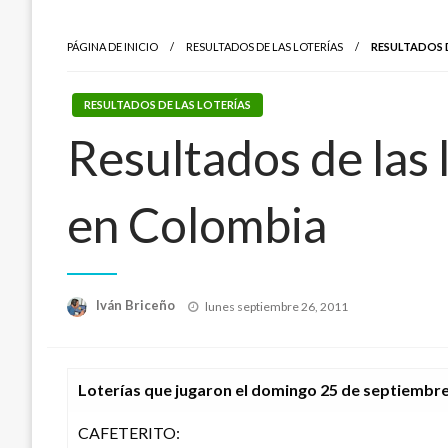
PÁGINA DE INICIO
RESULTADOS DE LAS LOTERÍAS
RESULTADOS 
RESULTADOS DE LAS LOTERÍAS
Resultados de las
en Colombia
Publicado
Iván Briceño
lunes septiembre 26, 2011
el
Loterías que jugaron el domingo 25 de septiembr
CAFETERITO: