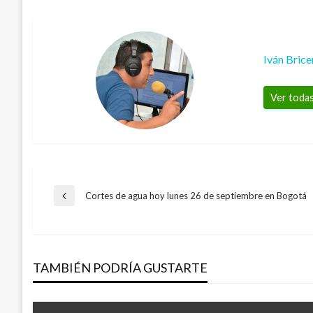
Iván Bric
Ver todas
Navegación
Cortes de agua hoy lunes 26 de septiembre en Bogotá
Entrada
anterior
de
TAMBIÉN PODRÍA GUSTARTE
entradas