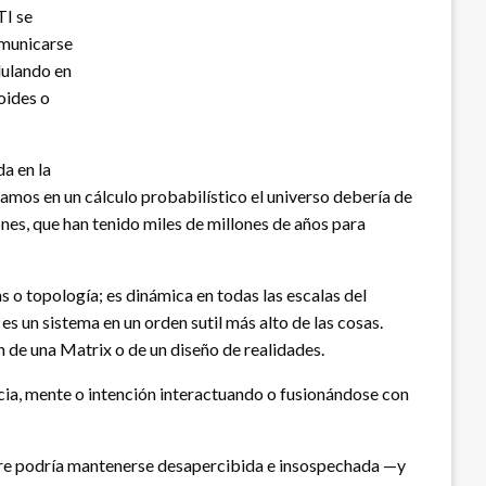
TI se
omunicarse
lulando en
oides o
a en la
samos en un cálculo probabilístico el universo debería de
ones, que han tenido miles de millones de años para
s o topología; es dinámica en todas las escalas del
s un sistema en un orden sutil más alto de las cosas.
de una Matrix o de un diseño de realidades.
encia, mente o intención interactuando o fusionándose con
stre podría mantenerse desapercibida e insospechada —y