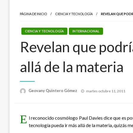
PÁGINA DE INICIO
CIENCIA Y TECNOLOGÍA
REVELAN QUE PODR
CIENCIA Y TECNOLOGÍA
INTERNACIONAL
Revelan que podría
allá de la materia
Publicado
Geovany Quintero Gómez
martes octubre 11, 2011
el
E
l reconocido cosmólogo Paul Davies dice que es pos
tecnología pueda ir más allá de la materia, quizás 