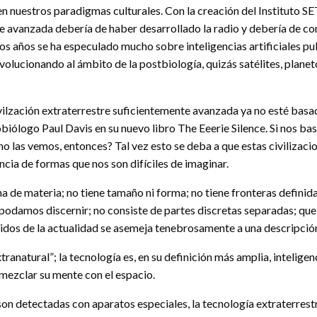
n nuestros paradigmas culturales. Con la creación del Instituto SE
tre avanzada debería de haber desarrollado la radio y debería de c
mos años se ha especulado mucho sobre inteligencias artificiales pu
volucionando al ámbito de la postbiología, quizás satélites, planet
vilzación extraterrestre suficientemente avanzada ya no esté basad
obiólogo Paul Davis en su nuevo libro The Eeerie Silence. Si nos ba
 no las vemos, entonces? Tal vez esto se deba a que estas civilizaci
ncia de formas que nos son difíciles de imaginar.
a de materia; no tiene tamaño ni forma; no tiene fronteras definida
odamos discernir; no consiste de partes discretas separadas; que e
dos de la actualidad se asemeja tenebrosamente a una descripción 
tranatural”; la tecnología es, en su definición más amplia, intelig
z mezclar su mente con el espacio.
 son detectadas con aparatos especiales, la tecnología extraterre