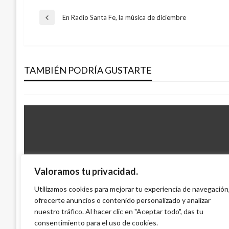
Navegación
En Radio Santa Fe, la música de diciembre
Entrada
anterior
de
INTERNACIONAL
EE.UU.: Tiroteo en Michigan deja al men
TAMBIÉN PODRÍA GUSTARTE
entradas
Manuel Reyes Beltran
lunes julio 11, 2016
Valoramos tu privacidad.
INTERNACIONAL
Putin ordena un alto el fuego en guerra 
Utilizamos cookies para mejorar tu experiencia de navegación
ofrecerte anuncios o contenido personalizado y analizar
y 7 de enero por la Navidad ortodoxa
nuestro tráfico. Al hacer clic en "Aceptar todo", das tu
Ariel Cabrera
jueves enero 5, 2023
consentimiento para el uso de cookies.