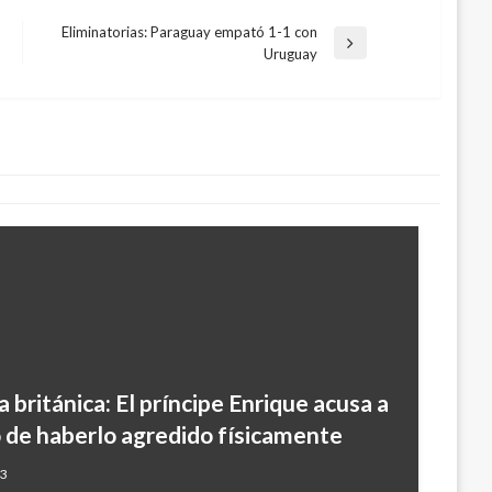
Eliminatorias: Paraguay empató 1-1 con
Entrada
Uruguay
siguiente
tos preceden la llegada del huracán
eans
mbre 1, 2008
 británica: El príncipe Enrique acusa a
 de haberlo agredido físicamente
23