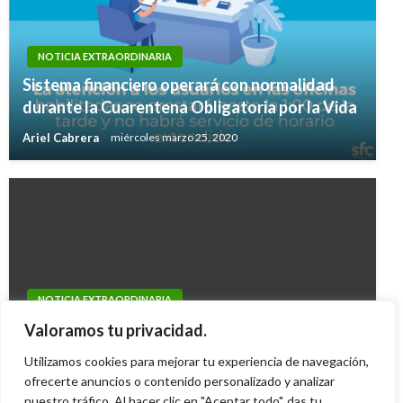
NOTICIA EXTRAORDINARIA
Sistema financiero operará con normalidad
durante la Cuarentena Obligatoria por la Vida
Ariel Cabrera
miércoles marzo 25, 2020
NOTICIA EXTRAORDINARIA
OEA solicita a ELN pronta liberación de
Valoramos tu privacidad.
secuestrados
Utilizamos cookies para mejorar tu experiencia de navegación,
Manuel Reyes Beltran
ofrecerte anuncios o contenido personalizado y analizar
viernes abril 1, 2016
nuestro tráfico. Al hacer clic en "Aceptar todo", das tu