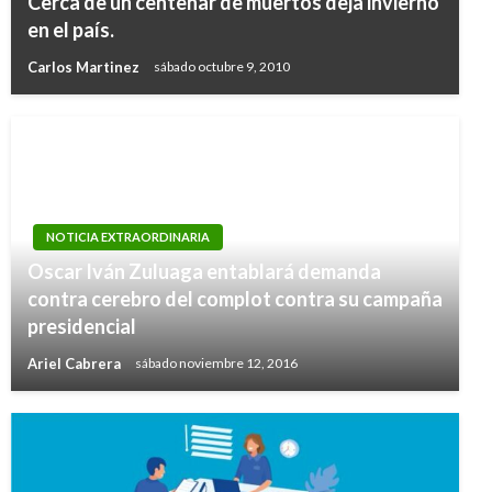
Cerca de un centenar de muertos deja invierno
en el país.
Carlos Martinez
sábado octubre 9, 2010
NOTICIA EXTRAORDINARIA
Oscar Iván Zuluaga entablará demanda
contra cerebro del complot contra su campaña
presidencial
Ariel Cabrera
sábado noviembre 12, 2016