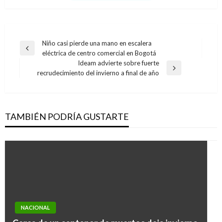
Navegación
Niño casi pierde una mano en escalera
Entrada
eléctrica de centro comercial en Bogotá
de
anterior
Ideam advierte sobre fuerte
entradas
Entrada
recrudecimiento del invierno a final de año
siguiente
TAMBIÉN PODRÍA GUSTARTE
NACIONAL