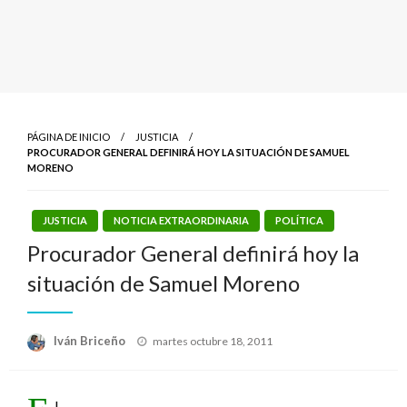
PÁGINA DE INICIO
JUSTICIA
PROCURADOR GENERAL DEFINIRÁ HOY LA SITUACIÓN DE SAMUEL
MORENO
JUSTICIA
NOTICIA EXTRAORDINARIA
POLÍTICA
Procurador General definirá hoy la
situación de Samuel Moreno
Publicado
Iván Briceño
martes octubre 18, 2011
el
l