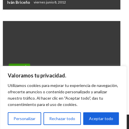
Iván Briceño
viernes junio 8, 2012
Manuel Reyes Beltran
jueves mayo 23, 2019
BOGOTÁ
BOGOTÁ
Después de 13 años de ausencia, el Salón
Valoramos tu privacidad.
El DADEP inaugura biblioteca virtual
Nacional de Artistas regresa a Bogotá
Utilizamos cookies para mejorar tu experiencia de navegación,
Iván Briceño
jueves diciembre 2, 2010
ofrecerte anuncios o contenido personalizado y analizar
Giovanni Alarcón M.
jueves septiembre 19, 2019
nuestro tráfico. Al hacer clic en "Aceptar todo", das tu
consentimiento para el uso de cookies.
Personalizar
Rechazar todo
Aceptar todo
© Radio Santa Fe 1070 am