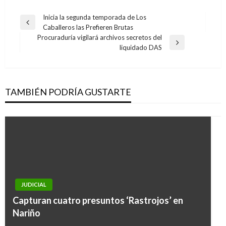
Navegación
Inicia la segunda temporada de Los
Entrada
Caballeros las Prefieren Brutas
de
anterior
Procuraduría vigilará archivos secretos del
entradas
Entrada
liquidado DAS
siguiente
TAMBIÉN PODRÍA GUSTARTE
JUDICIAL
JUDICIAL
Capturan cuatro presuntos ‘Rastrojos’ en
Leidy Asprilla murió por accidente de tránsito:
Nariño
Medicina Legal