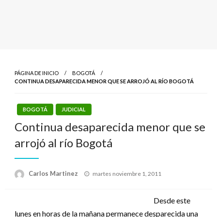
PÁGINA DE INICIO
BOGOTÁ
CONTINUA DESAPARECIDA MENOR QUE SE ARROJÓ AL RÍO BOGOTÁ
BOGOTÁ
JUDICIAL
Continua desaparecida menor que se
arrojó al río Bogotá
Publicado
Carlos Martinez
martes noviembre 1, 2011
el
Desde este
lunes en horas de la mañana permanece desparecida una