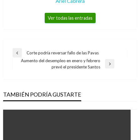
Ariel Cabrera
Ver todas las entradas
Navegación
Corte podría reversar fallo de las Pavas
Entrada
de
Aumento del desempleo en enero y febrero
anterior
Entrada
prevé el presidente Santos
entradas
siguiente
TAMBIÉN PODRÍA GUSTARTE