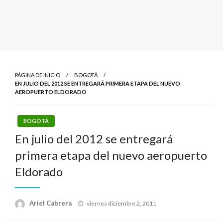
PÁGINA DE INICIO
BOGOTÁ
EN JULIO DEL 2012 SE ENTREGARÁ PRIMERA ETAPA DEL NUEVO
AEROPUERTO ELDORADO
BOGOTÁ
En julio del 2012 se entregará
primera etapa del nuevo aeropuerto
Eldorado
Publicado
Ariel Cabrera
viernes diciembre 2, 2011
el