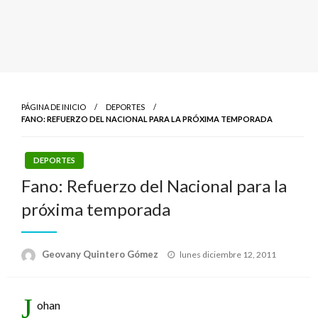
PÁGINA DE INICIO
DEPORTES
FANO: REFUERZO DEL NACIONAL PARA LA PRÓXIMA TEMPORADA
DEPORTES
Fano: Refuerzo del Nacional para la
próxima temporada
Publicado
Geovany Quintero Gómez
lunes diciembre 12, 2011
el
J
ohan