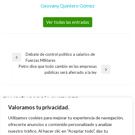
Geovany Quintero Gómez
Ver todas las entradas
Navegación
Debate de control político a salarios de
Entrada
Fuerzas Militares
de
anterior
Petro dice que todo cambio en las empresas
entradas
DEPORTES
Entrada
públicas será aferrado a la ley
siguiente
Fútbol colombiano: La gran final de la Liga la
DEPORTES
disputarán Deportivo Cali y el Independiente
DEPORTES
52 equipos disputan título de campeón del
Medellín
DEPORTES
TAMBIÉN PODRÍA GUSTARTE
Entrevista a Lance Armstrong de Oprah
Pony Fútbol
María Luisa Calle fue suspendida cuatro años
Ariel Cabrera
lunes junio 1, 2015
Valoramos tu privacidad.
Winfrey
Mary Gomez
viernes enero 13, 2017
por dopaje
Utilizamos cookies para mejorar tu experiencia de navegación,
Alejandro Montoya
miércoles enero 16, 2013
Andres Felipe Gama
ofrecerte anuncios o contenido personalizado y analizar
miércoles marzo 9, 2016
nuestro tráfico. Al hacer clic en "Aceptar todo", das tu