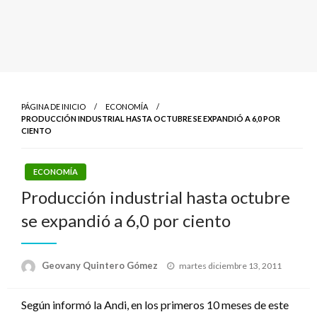
PÁGINA DE INICIO
ECONOMÍA
PRODUCCIÓN INDUSTRIAL HASTA OCTUBRE SE EXPANDIÓ A 6,0 POR
CIENTO
ECONOMÍA
Producción industrial hasta octubre
se expandió a 6,0 por ciento
Publicado
Geovany Quintero Gómez
martes diciembre 13, 2011
el
Según informó la Andi, en los primeros 10 meses de este