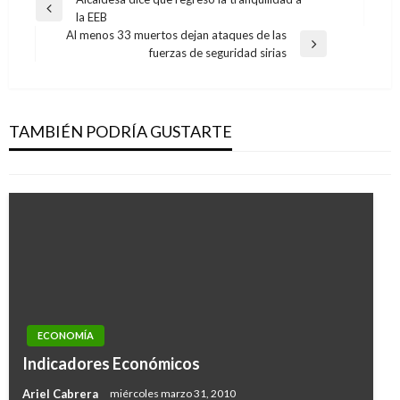
Navegación
Entrada
la EEB
de
anterior
Al menos 33 muertos dejan ataques de las
entradas
Entrada
fuerzas de seguridad sirias
siguiente
ECONOMÍA
10 artesanos recibieron el registro de marca
comercial en el marco de Expoartesanías
TAMBIÉN PODRÍA GUSTARTE
Iván Briceño
sábado diciembre 14, 2019
ECONOMÍA
Indicadores Económicos
Ariel Cabrera
miércoles marzo 31, 2010