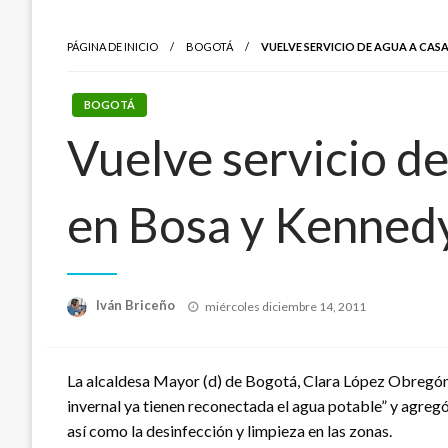
PÁGINA DE INICIO
BOGOTÁ
VUELVE SERVICIO DE AGUA A CAS
BOGOTÁ
Vuelve servicio de
en Bosa y Kenned
Publicado
Iván Briceño
miércoles diciembre 14, 2011
el
La alcaldesa Mayor (d) de Bogotá, Clara López Obregón 
invernal ya tienen reconectada el agua potable” y agregó
así como la desinfección y limpieza en las zonas.