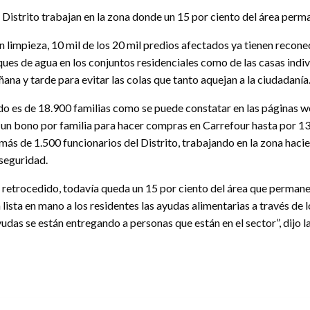
l Distrito trabajan en la zona donde un 15 por ciento del área per
 limpieza, 10 mil de los 20 mil predios afectados ya tienen recon
ques de agua en los conjuntos residenciales como de las casas indiv
ana y tarde para evitar las colas que tanto aquejan a la ciudadanía
o es de 18.900 familias como se puede constatar en las páginas we
 un bono por familia para hacer compras en Carrefour hasta por 138
ás de 1.500 funcionarios del Distrito, trabajando en la zona hacie
seguridad.
n retrocedido, todavía queda un 15 por ciento del área que permanec
ista en mano a los residentes las ayudas alimentarias a través de l
das se están entregando a personas que están en el sector”, dijo la