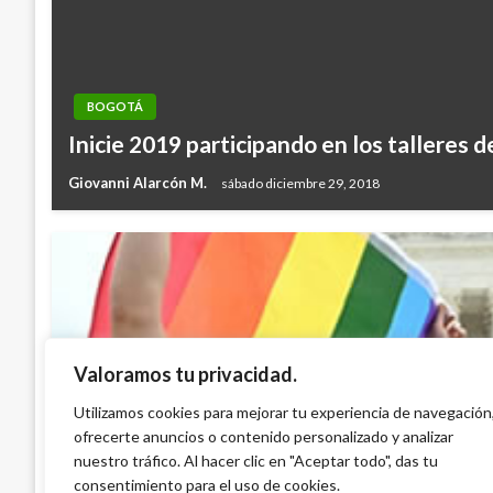
BOGOTÁ
Inicie 2019 participando en los talleres d
Giovanni Alarcón M.
sábado diciembre 29, 2018
Valoramos tu privacidad.
BOGOTÁ
Bogotá se viste de colores para celebrar 
Utilizamos cookies para mejorar tu experiencia de navegación
ofrecerte anuncios o contenido personalizado y analizar
LGBTIQ+
nuestro tráfico. Al hacer clic en "Aceptar todo", das tu
Giovanni Alarcón M.
jueves junio 13, 2024
consentimiento para el uso de cookies.