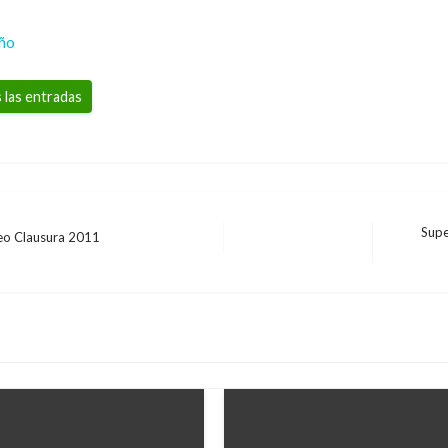
eño
 las entradas
Supe
rneo Clausura 2011
Entrada
siguiente