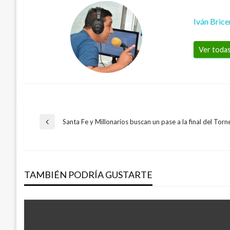
Iván Bric
Ver todas
Navegación
Santa Fe y Millonarios buscan un pase a la final del To
Entrada
anterior
de
TAMBIÉN PODRÍA GUSTARTE
entradas