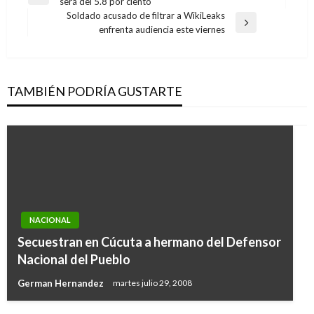
Entrada
será del 5.8 por ciento
de
anterior
Soldado acusado de filtrar a WikiLeaks
entradas
Entrada
enfrenta audiencia este viernes
siguiente
TAMBIÉN PODRÍA GUSTARTE
NACIONAL
NACIONAL
Secuestran en Cúcuta a hermano del Defensor
Avanza trabajo con sectores para reducción
Nacional del Pueblo
de gases de efecto invernadero en Colombia
German Hernandez
martes julio 29, 2008
Giovanni Alarcón M.
viernes junio 10, 2016