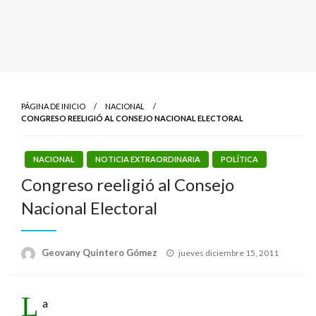
PÁGINA DE INICIO
NACIONAL
CONGRESO REELIGIÓ AL CONSEJO NACIONAL ELECTORAL
NACIONAL
NOTICIA EXTRAORDINARIA
POLÍTICA
Congreso reeligió al Consejo
Nacional Electoral
Publicado
Geovany Quintero Gómez
jueves diciembre 15, 2011
el
L
a