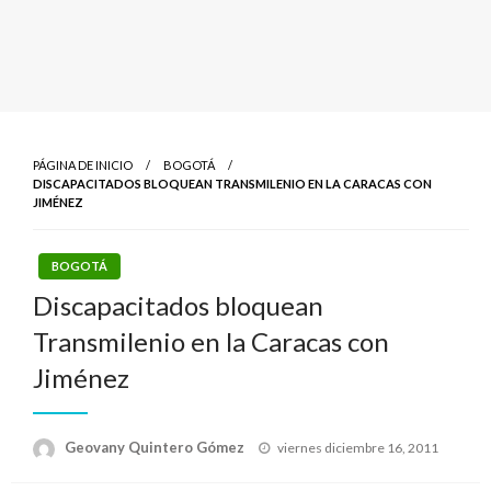
PÁGINA DE INICIO
BOGOTÁ
DISCAPACITADOS BLOQUEAN TRANSMILENIO EN LA CARACAS CON
JIMÉNEZ
BOGOTÁ
Discapacitados bloquean
Transmilenio en la Caracas con
Jiménez
Publicado
Geovany Quintero Gómez
viernes diciembre 16, 2011
el