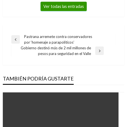
Ver todas las entradas
Navegación
Pastrana arremete contra conservadores
Entrada
por ‘homenaje a parapolíticos’
de
anterior
Gobierno destinó más de 2 mil millones de
entradas
Entrada
pesos para seguridad en el Valle
siguiente
TAMBIÉN PODRÍA GUSTARTE