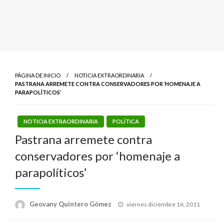
PÁGINA DE INICIO
NOTICIA EXTRAORDINARIA
PASTRANA ARREMETE CONTRA CONSERVADORES POR ‘HOMENAJE A
PARAPOLÍTICOS’
NOTICIA EXTRAORDINARIA
POLÍTICA
Pastrana arremete contra
conservadores por ‘homenaje a
parapolíticos’
Publicado
Geovany Quintero Gómez
viernes diciembre 16, 2011
el