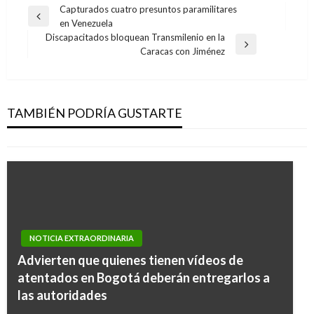
Navegación
Capturados cuatro presuntos paramilitares
Entrada
en Venezuela
de
anterior
Discapacitados bloquean Transmilenio en la
entradas
Entrada
Caracas con Jiménez
siguiente
NOTICIA EXTRAORDINARIA
Adjudican a Movistar contrato del Sena por
$695 mil millones
TAMBIÉN PODRÍA GUSTARTE
Ariel Cabrera
viernes septiembre 27, 2019
NOTICIA EXTRAORDINARIA
Advierten que quienes tienen vídeos de
atentados en Bogotá deberán entregarlos a
las autoridades