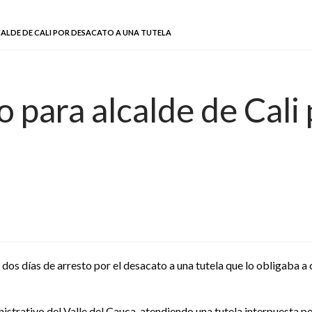
CALDE DE CALI POR DESACATO A UNA TUTELA
o para alcalde de Cali
 dos días de arresto por el desacato a una tutela que lo obligaba a 
strativo del Valle del Cauca, atendiendo una tutela interpuesta po