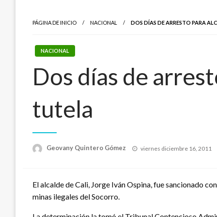
PÁGINA DE INICIO
NACIONAL
DOS DÍAS DE ARRESTO PARA AL
NACIONAL
Dos días de arrest
tutela
Publicado
Geovany Quintero Gómez
viernes diciembre 16, 2011
el
El alcalde de Cali, Jorge Iván Ospina, fue sancionado con
minas ilegales del Socorro.
La determinación la tomó el Tribunal Contencioso Admini