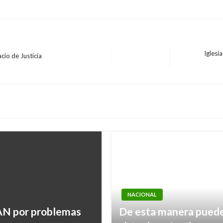
Iglesi
cio de Justicia
Entrada
siguiente
NACIONAL
CAN por problemas
De esta manera puede 