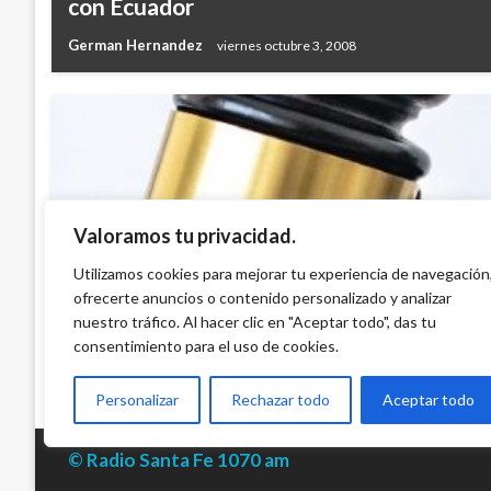
con Ecuador
German Hernandez
viernes octubre 3, 2008
Valoramos tu privacidad.
JUDICIAL
Imponen más de 14 años de prisión a Luz 
Utilizamos cookies para mejorar tu experiencia de navegación
ofrecerte anuncios o contenido personalizado y analizar
proxenetismo con menores de edad en M
nuestro tráfico. Al hacer clic en "Aceptar todo", das tu
Ariel Cabrera
viernes abril 19, 2024
consentimiento para el uso de cookies.
Personalizar
Rechazar todo
Aceptar todo
© Radio Santa Fe 1070 am