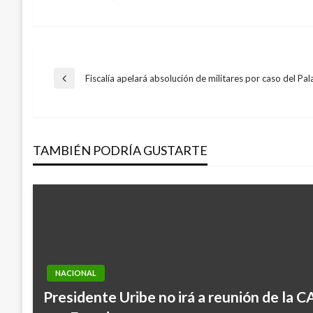
Navegación
Fiscalía apelará absolución de militares por caso del Pala
Entrada
anterior
de
TAMBIÉN PODRÍA GUSTARTE
entradas
NACIONAL
Presidente Uribe no irá a reunión de la 