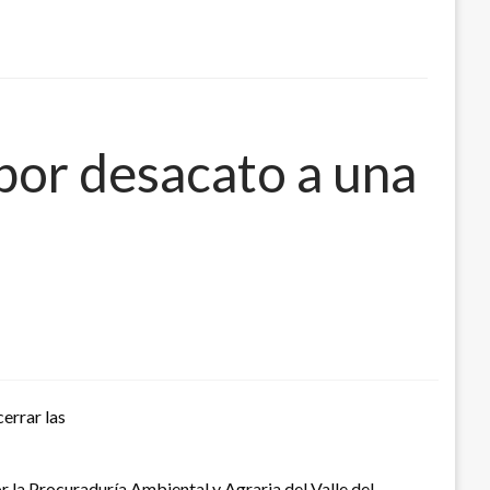
 por desacato a una
cerrar las
r la Procuraduría Ambiental y Agraria del Valle del