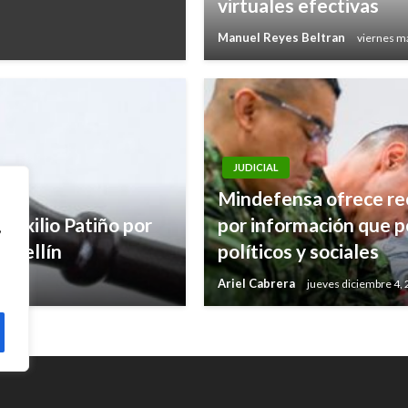
virtuales efectivas
Manuel Reyes Beltran
viernes m
JUDICIAL
Mindefensa ofrece re
Auxilio Patiño por
por información que p
,
edellín
políticos y sociales
Ariel Cabrera
jueves diciembre 4,