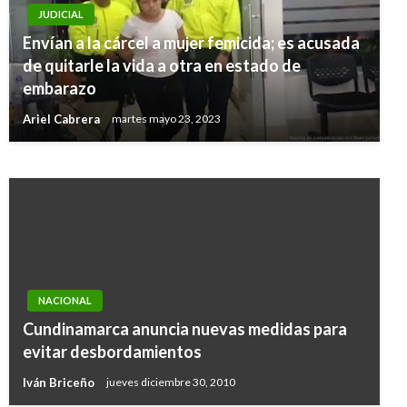
JUDICIAL
Envían a la cárcel a mujer femicida; es acusada
JUDICIAL
de quitarle la vida a otra en estado de
Trasladan a la cárcel de máxima seguridad de
embarazo
Valledupar al asesino de la niña Génesis Rúa
Ariel Cabrera
martes mayo 23, 2023
Ariel Cabrera
domingo octubre 7, 2018
NACIONAL
Cundinamarca anuncia nuevas medidas para
evitar desbordamientos
Iván Briceño
jueves diciembre 30, 2010