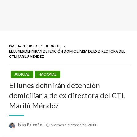
PÁGINA DE INICIO
JUDICIAL
EL LUNES DEFINIRÁN DETENCIÓN DOMICILIARIA DE EX DIRECTORA DEL
CTI, MARILÚ MÉNDEZ
JUDICIAL
NACIONAL
El lunes definirán detención
domiciliaria de ex directora del CTI,
Marilú Méndez
Publicado
Iván Briceño
viernes diciembre 23, 2011
el