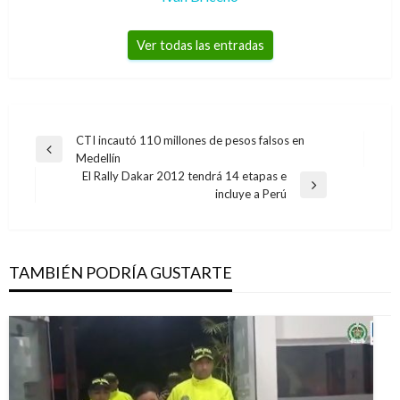
Ver todas las entradas
Navegación
CTI incautó 110 millones de pesos falsos en
Entrada
Medellín
de
anterior
El Rally Dakar 2012 tendrá 14 etapas e
entradas
Entrada
incluye a Perú
siguiente
TAMBIÉN PODRÍA GUSTARTE