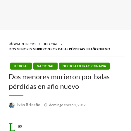
PÁGINA DE INICIO
JUDICIAL
DOS MENORES MURIERON POR BALAS PÉRDIDAS EN AÑO NUEVO
JUDICIAL
NACIONAL
NOTICIA EXTRAORDINARIA
Dos menores murieron por balas
pérdidas en año nuevo
Publicado
Iván Briceño
domingo enero 1, 2012
el
L
as