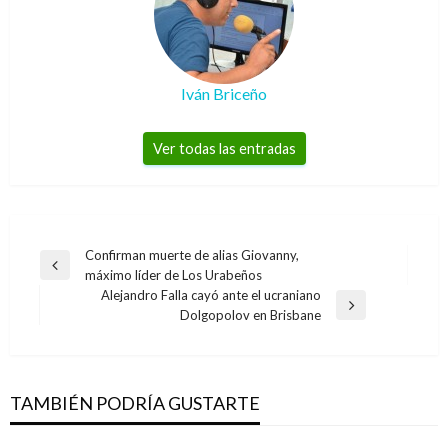
Iván Briceño
Ver todas las entradas
Navegación
Confirman muerte de alias Giovanny,
Entrada
máximo líder de Los Urabeños
de
anterior
Alejandro Falla cayó ante el ucraniano
entradas
Entrada
Dolgopolov en Brisbane
siguiente
TAMBIÉN PODRÍA GUSTARTE