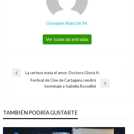
Giovanni Alarcón M.
Ver todas las entradas
Navegación
La certeza mata el amor: Doctora Gloria H.
Entrada
de
Festival de Cine de Cartagena rendirá
anterior
Entrada
homenaje a Isabella Rossellini
entradas
siguiente
TAMBIÉN PODRÍA GUSTARTE