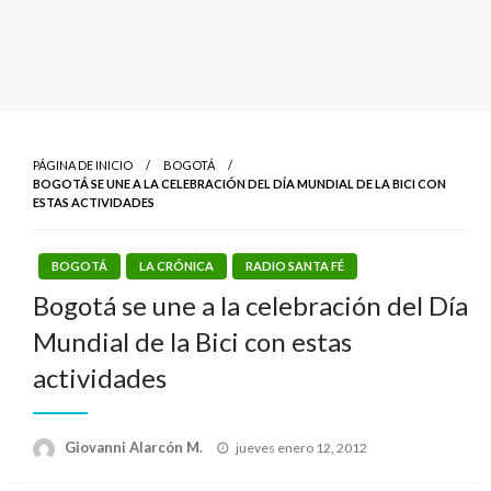
PÁGINA DE INICIO
BOGOTÁ
BOGOTÁ SE UNE A LA CELEBRACIÓN DEL DÍA MUNDIAL DE LA BICI CON
ESTAS ACTIVIDADES
BOGOTÁ
LA CRÓNICA
RADIO SANTA FÉ
Bogotá se une a la celebración del Día
Mundial de la Bici con estas
actividades
Publicado
Giovanni Alarcón M.
jueves enero 12, 2012
el