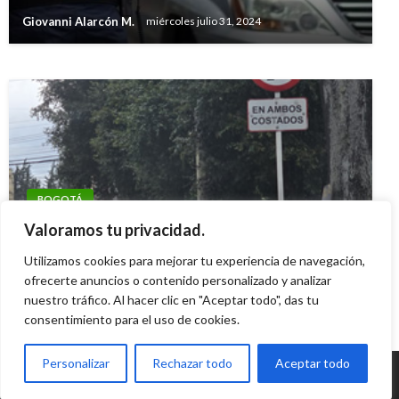
Jazz al Parque 2018
Giovanni Alarcón M.
miércoles julio 31, 2024
Giovanni Alarcón M.
martes septiembre 11, 2018
BOGOTÁ
20 comparendos a conductores en Operación
Valoramos tu privacidad.
Espacio Público contra mal parqueo en Bogotá
Utilizamos cookies para mejorar tu experiencia de navegación,
Giovanni Alarcón M.
ofrecerte anuncios o contenido personalizado y analizar
viernes octubre 10, 2025
nuestro tráfico. Al hacer clic en "Aceptar todo", das tu
consentimiento para el uso de cookies.
Personalizar
Rechazar todo
Aceptar todo
© Radio Santa Fe 1070 am