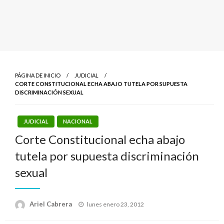
PÁGINA DE INICIO
JUDICIAL
CORTE CONSTITUCIONAL ECHA ABAJO TUTELA POR SUPUESTA
DISCRIMINACIÓN SEXUAL
JUDICIAL
NACIONAL
Corte Constitucional echa abajo
tutela por supuesta discriminación
sexual
Publicado
Ariel Cabrera
lunes enero 23, 2012
el