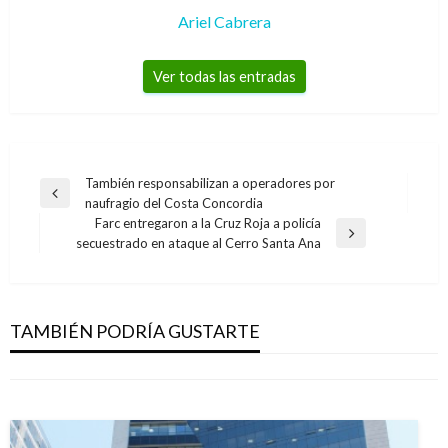
Ariel Cabrera
Ver todas las entradas
Navegación
También responsabilizan a operadores por
Entrada
naufragio del Costa Concordia
de
anterior
Farc entregaron a la Cruz Roja a policía
entradas
Entrada
secuestrado en ataque al Cerro Santa Ana
NACIONAL
siguiente
JUDICIAL
La ONU inició oficialmente segunda misión en
Condenan a 5 años de cárcel a exalcalde en el
Colombia para verificar reincorporación de
Huila por corrupción
TAMBIÉN PODRÍA GUSTARTE
guerrilleros de las Farc
Ariel Cabrera
domingo enero 31, 2021
Ariel Cabrera
miércoles septiembre 27, 2017