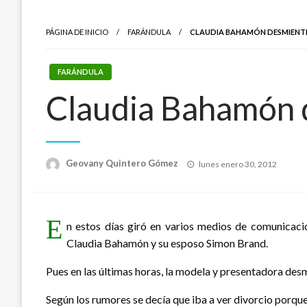
PÁGINA DE INICIO
FARÁNDULA
CLAUDIA BAHAMÓN DESMIENT
FARÁNDULA
Claudia Bahamón 
Publicado
Geovany Quintero Gómez
lunes enero 30, 2012
el
E
n estos días giró en varios medios de comunicaci
Claudia Bahamón y su esposo Simon Brand.
Pues en las últimas horas, la modela y presentadora des
Según los rumores se decía que iba a ver divorcio porq