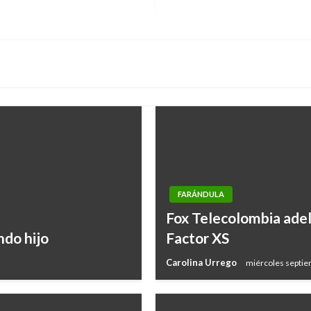
FARÁNDULA
Fox Telecolombia adel
ndo hijo
Factor XS
Carolina Urrego
miércoles septie