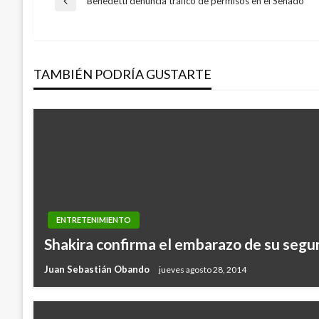
Navegación
Benedetti denuncia tráfico de permisos en el Senado
Entrada
anterior
de
TAMBIÉN PODRÍA GUSTARTE
entradas
ENTRETENIMIENTO
Shakira confirma el embarazo de su segu
Juan Sebastián Obando
jueves agosto 28, 2014