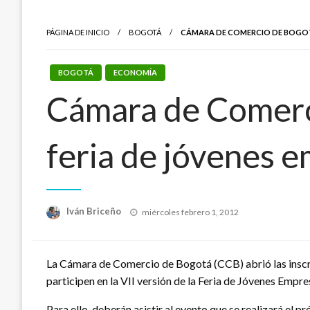
PÁGINA DE INICIO
BOGOTÁ
CÁMARA DE COMERCIO DE BOGOTÁ
BOGOTÁ
ECONOMÍA
Cámara de Comerci
feria de jóvenes 
Publicado
Iván Briceño
miércoles febrero 1, 2012
el
La Cámara de Comercio de Bogotá (CCB) abrió las inscrip
participen en la VII versión de la Feria de Jóvenes Empre
Para ello, deberán asistir al evento que se realizará el p