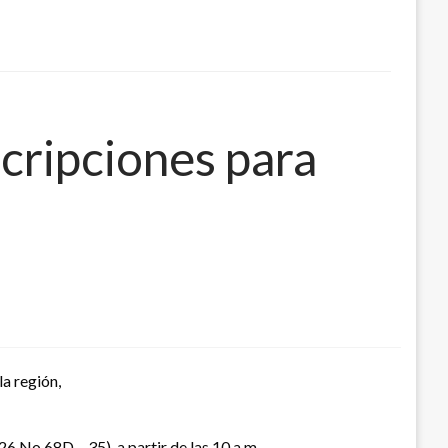
cripciones para
a región,
26 No 68D – 35), a partir de las 10 a.m.