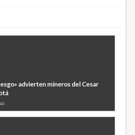
iesgo» advierten mineros del Cesar
otá
022