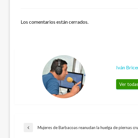
Los comentarios están cerrados.
Iván Bric
Ver todas
Navegación
Mujeres de Barbacoas reanudan la huelga de piernas cr
Entrada
anterior