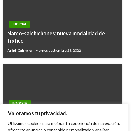
JUDICIAL
Narco-salchichones; nueva modalidad de
tráfico
Ariel Cabrera
viernes septiembre 23, 2022
BOGOTÁ
Procuraduría y Contraloría investigan
Valoramos tu privacidad.
problemas de Fase III de Transmilenio
Utilizamos cookies para mejorar tu experiencia de navegación,
Ariel Cabrera
ofrecerte anuncios o contenido personalizado y analizar
martes febrero 9, 2010