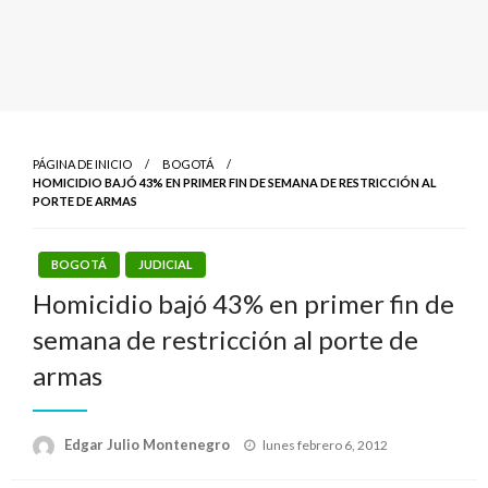
PÁGINA DE INICIO
BOGOTÁ
HOMICIDIO BAJÓ 43% EN PRIMER FIN DE SEMANA DE RESTRICCIÓN AL
PORTE DE ARMAS
BOGOTÁ
JUDICIAL
Homicidio bajó 43% en primer fin de
semana de restricción al porte de
armas
Publicado
Edgar Julio Montenegro
lunes febrero 6, 2012
el