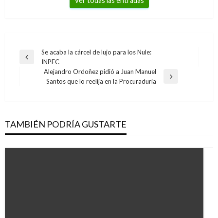
Ver todas las entradas
Navegación
Se acaba la cárcel de lujo para los Nule:
Entrada
INPEC
de
anterior
Alejandro Ordoñez pidió a Juan Manuel
entradas
Entrada
Santos que lo reelija en la Procuraduría
siguiente
TAMBIÉN PODRÍA GUSTARTE