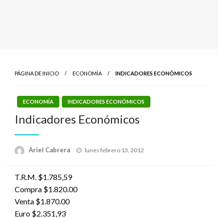
PÁGINA DE INICIO
ECONOMÍA
INDICADORES ECONÓMICOS
ECONOMÍA
INDICADORES ECONÓMICOS
Indicadores Económicos
Publicado
Ariel Cabrera
lunes febrero 13, 2012
el
T.R.M. $1.785,59
Compra $1.820.00
Venta $1.870.00
Euro $2.351,93