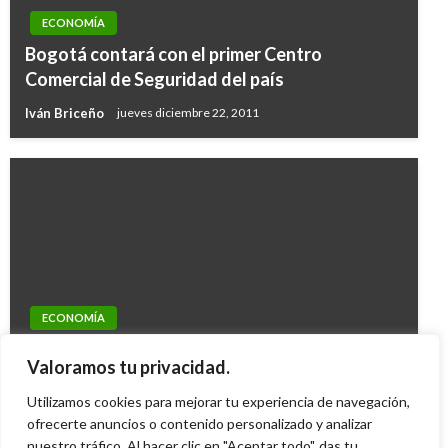
ECONOMÍA
Bogotá contará con el primer Centro
Comercial de Seguridad del país
Iván Briceño
jueves diciembre 22, 2011
ECONOMÍA
ECONOMÍA
ECONOMÍA
Coljuegos recaudó $574 mil millones en 2018
Indicadores Económicos
MinComercio actualiza medidas para corregir
Valoramos tu privacidad.
por derechos de explotación de juegos de azar
Ariel Cabrera
lunes noviembre 23, 2020
fallas en el comercio exterior
Utilizamos cookies para mejorar tu experiencia de navegación,
Manuel Reyes Beltran
jueves febrero 7, 2019
Iván Briceño
ofrecerte anuncios o contenido personalizado y analizar
viernes mayo 5, 2017
nuestro tráfico. Al hacer clic en "Aceptar todo", das tu