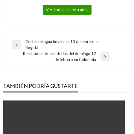
Ver todas las entradas
Navegación
Cortes de agua hoy lunes 13 de febrero en
Entrada
Bogotá
de
anterior
Resultados de las loterías del domingo 12
entradas
Entrada
de febrero en Colombia
siguiente
TAMBIÉN PODRÍA GUSTARTE