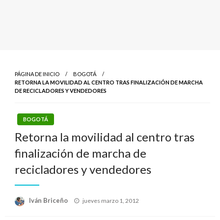
PÁGINA DE INICIO
BOGOTÁ
RETORNA LA MOVILIDAD AL CENTRO TRAS FINALIZACIÓN DE MARCHA
DE RECICLADORES Y VENDEDORES
BOGOTÁ
Retorna la movilidad al centro tras
finalización de marcha de
recicladores y vendedores
Publicado
Iván Briceño
jueves marzo 1, 2012
el