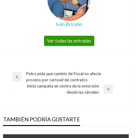
Iván Briceño
Ver todas las entradas
Navegación
Petro pide que cambio de Fiscal no afecte
Entrada
proceso por carrusel de contratos
de
anterior
Inicia campaña en contra de la extorsión
entradas
Entrada
desde las cárceles
siguiente
TAMBIÉN PODRÍA GUSTARTE