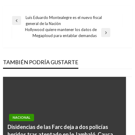
Navegación
Luis Eduardo Montealegre es el nuevo fiscal
Entrada
general de la Nación
de
anterior
Hollywood quiere mantener los datos de
entradas
Entrada
Megaploud para entablar demandas
siguiente
TAMBIÉN PODRÍA GUSTARTE
NACIONAL
Disidencias de las Farc deja a dos policías
heridos tras atentado en le Jambaló, Cauca