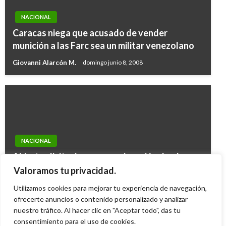
NACIONAL
Caracas niega que acusado de vender
munición a las Farc sea un militar venezolano
Giovanni Alarcón M.
domingo junio 8, 2008
NACIONAL
Abiertas licitaciones para ejecución de obras
de dragado en San Andrés, Providencia y
Valoramos tu privacidad.
Tumaco
Utilizamos cookies para mejorar tu experiencia de navegación,
Giovanni Alarcón M.
ofrecerte anuncios o contenido personalizado y analizar
martes agosto 18, 2015
nuestro tráfico. Al hacer clic en "Aceptar todo", das tu
consentimiento para el uso de cookies.