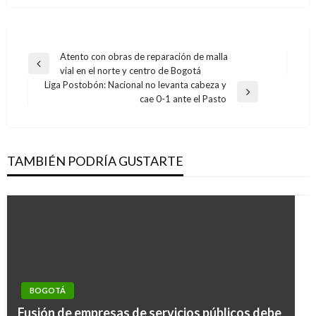
Navegación
Atento con obras de reparación de malla
Entrada
vial en el norte y centro de Bogotá
de
anterior
Liga Postobón: Nacional no levanta cabeza y
entradas
Entrada
cae 0-1 ante el Pasto
siguiente
TAMBIÉN PODRÍA GUSTARTE
BOGOTÁ
Fusión de empresas de servicios públicos debe