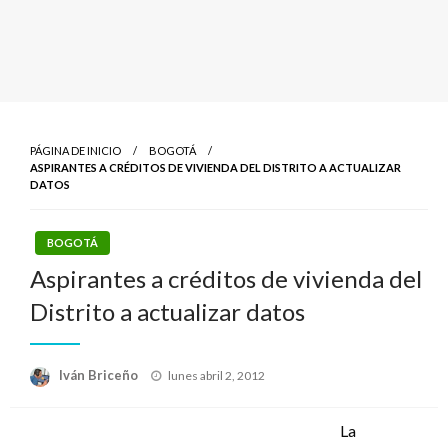
PÁGINA DE INICIO
BOGOTÁ
ASPIRANTES A CRÉDITOS DE VIVIENDA DEL DISTRITO A ACTUALIZAR
DATOS
BOGOTÁ
Aspirantes a créditos de vivienda del
Distrito a actualizar datos
Publicado
Iván Briceño
lunes abril 2, 2012
el
La