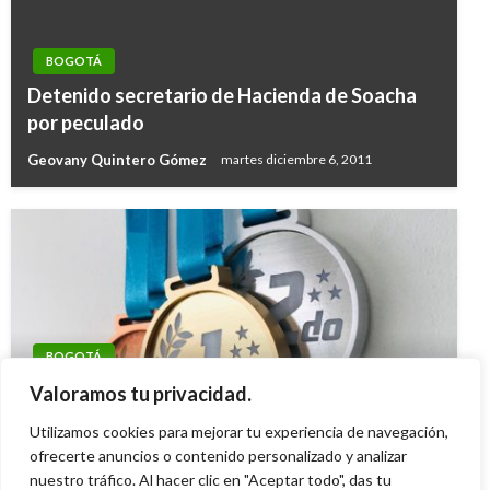
BOGOTÁ
Detenido secretario de Hacienda de Soacha
por peculado
Geovany Quintero Gómez
martes diciembre 6, 2011
BOGOTÁ
Bogotá celebra la victoria en Brasil de Luis
Valoramos tu privacidad.
Rincón en BMX Freestyle
Utilizamos cookies para mejorar tu experiencia de navegación,
Giovanni Alarcón M.
ofrecerte anuncios o contenido personalizado y analizar
martes septiembre 9, 2025
nuestro tráfico. Al hacer clic en "Aceptar todo", das tu