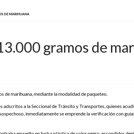
MOS DE MARIHUANA
a 13.000 gramos de ma
mos de marihuana, mediante la modalidad de paqueteo.
os adscritos a la Seccional de Tránsito y Transportes, quienes acu
ospechoso, inmediatamente se emprende la verificación con guías
ntraba envuelto en bolsa plástica de color negro, escondidos dent