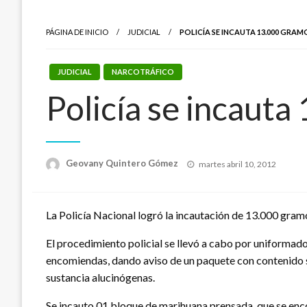
PÁGINA DE INICIO
JUDICIAL
POLICÍA SE INCAUTA 13.000 GRA
JUDICIAL
NARCOTRÁFICO
Policía se incaut
Publicado
Geovany Quintero Gómez
martes abril 10, 2012
el
La Policía Nacional logró la incautación de 13.000 gra
El procedimiento policial se llevó a cabo por uniformad
encomiendas, dando aviso de un paquete con contenido s
sustancia alucinógenas.
Se incauto 01 bloque de marihuana prensada, que se enco