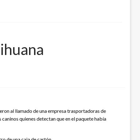
rihuana
dieron al llamado de una empresa trasportadoras de
 caninos quienes detectan que en el paquete había
ro de una caja de cartón.