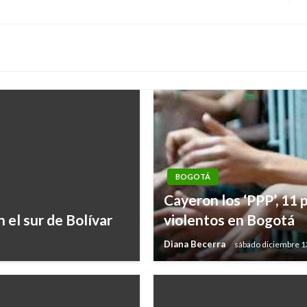
s
BOGOTÁ
Cayeron los ‘PPP’, 11
n el sur de Bolívar
violentos en Bogotá
Diana Becerra
sábado diciembre 1