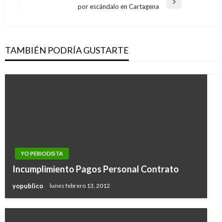
entradas
Entrada
por escándalo en Cartagena
siguiente
TAMBIÉN PODRÍA GUSTARTE
YO PERIODISTA
Incumplimiento Pagos Personal Contrato
yopublico
lunes febrero 13, 2012