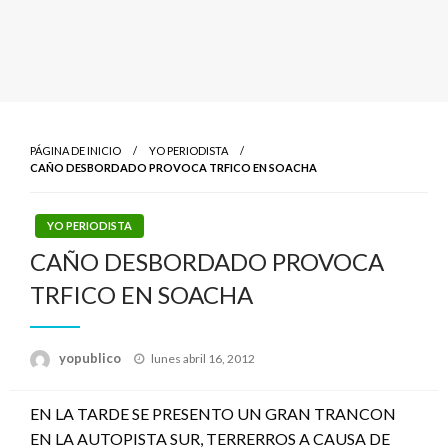
PÁGINA DE INICIO
YO PERIODISTA
CAÑO DESBORDADO PROVOCA TRFICO EN SOACHA
YO PERIODISTA
CAÑO DESBORDADO PROVOCA
TRFICO EN SOACHA
Publicado
yopublico
lunes abril 16, 2012
el
EN LA TARDE SE PRESENTO UN GRAN TRANCON
EN LA AUTOPISTA SUR, TERRERROS A CAUSA DE