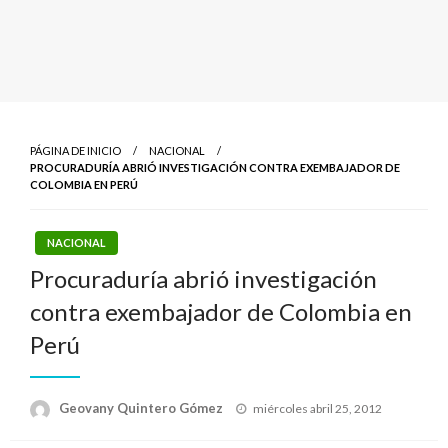
PÁGINA DE INICIO
NACIONAL
PROCURADURÍA ABRIÓ INVESTIGACIÓN CONTRA EXEMBAJADOR DE
COLOMBIA EN PERÚ
NACIONAL
Procuraduría abrió investigación
contra exembajador de Colombia en
Perú
Publicado
Geovany Quintero Gómez
miércoles abril 25, 2012
el