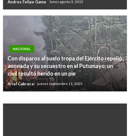
Andres Felipe Gama
lunes agosto 3, 2015
NACIONAL
Con disparos al suelo tropa del Ejército repelió
BOLÍVAR
asonada y su secuestro en el Putumayo; un
Video: Asonada en Carmen de Bolívar dejó un
civil resultó herido en un pie
muerto y seis heridos
Ariel Cabrera
jueves septiembre 11, 2025
Iván Briceño
jueves julio 11, 2019