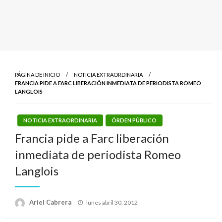
PÁGINA DE INICIO
NOTICIA EXTRAORDINARIA
FRANCIA PIDE A FARC LIBERACIÓN INMEDIATA DE PERIODISTA ROMEO
LANGLOIS
NOTICIA EXTRAORDINARIA
ÓRDEN PÚBLICO
Francia pide a Farc liberación
inmediata de periodista Romeo
Langlois
Publicado
Ariel Cabrera
lunes abril 30, 2012
el