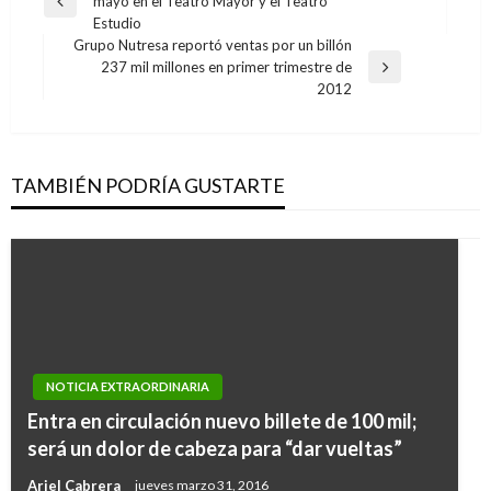
mayo en el Teatro Mayor y el Teatro
de
Entrada
Estudio
anterior
entradas
Grupo Nutresa reportó ventas por un billón
237 mil millones en primer trimestre de
Entrada
2012
siguiente
TAMBIÉN PODRÍA GUSTARTE
NOTICIA EXTRAORDINARIA
Entra en circulación nuevo billete de 100 mil;
será un dolor de cabeza para “dar vueltas”
Ariel Cabrera
jueves marzo 31, 2016