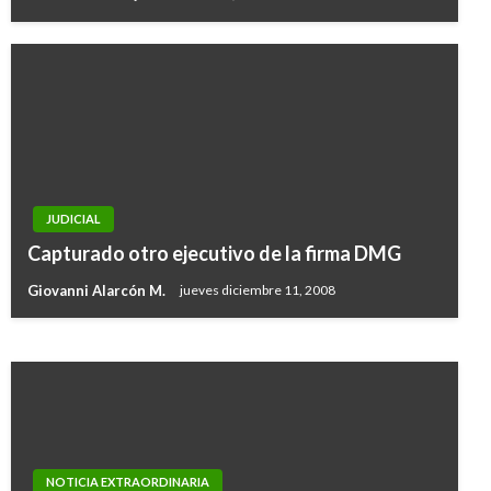
NOTICIA EXTRAORDINARIA
JUDICIAL
No habrá aumento del precio de la gasolina en
Capturado otro ejecutivo de la firma DMG
enero; el Acpm bajará $12
Giovanni Alarcón M.
jueves diciembre 11, 2008
Ariel Cabrera
viernes diciembre 29, 2017
NOTICIA EXTRAORDINARIA