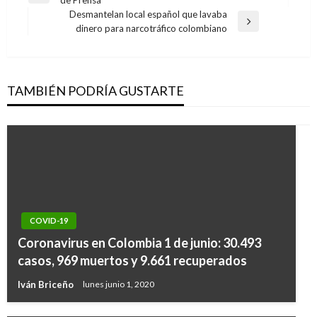
de
anterior
Desmantelan local español que lavaba
entradas
Entrada
dinero para narcotráfico colombiano
siguiente
TAMBIÉN PODRÍA GUSTARTE
COVID-19
Coronavirus en Colombia 1 de junio: 30.493
casos, 969 muertos y 9.661 recuperados
Iván Briceño
lunes junio 1, 2020