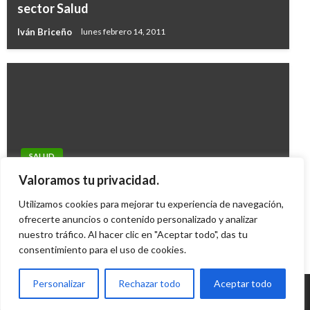
sector Salud
Iván Briceño
lunes febrero 14, 2011
SALUD
Distrito propone que en Camad se suministren
Valoramos tu privacidad.
drogas con prescripción médica
Utilizamos cookies para mejorar tu experiencia de navegación,
Iván Briceño
ofrecerte anuncios o contenido personalizado y analizar
jueves agosto 9, 2012
nuestro tráfico. Al hacer clic en "Aceptar todo", das tu
consentimiento para el uso de cookies.
Personalizar
Rechazar todo
Aceptar todo
© Radio Santa Fe 1070 am