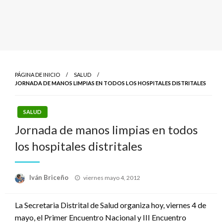
PÁGINA DE INICIO
SALUD
JORNADA DE MANOS LIMPIAS EN TODOS LOS HOSPITALES DISTRITALES
SALUD
Jornada de manos limpias en todos
los hospitales distritales
Publicado
Iván Briceño
viernes mayo 4, 2012
el
La Secretaria Distrital de Salud organiza hoy, viernes 4 de
mayo, el Primer Encuentro Nacional y III Encuentro