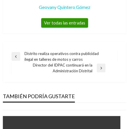
Geovany Quintero Gómez
Ver todas las entradas
Navegación
Distrito realiza operativos contra publicidad
Entrada
ilegal en talleres de motos y carros
de
anterior
Director del IDPAC continuará en la
entradas
Entrada
Administración Distrital
siguiente
NOTICIA EXTRAORDINARIA
ELN estaría dispuesto a discutir tema de fin
del secuestro
TAMBIÉN PODRÍA GUSTARTE
Manuel Reyes Beltran
miércoles febrero 8, 2017