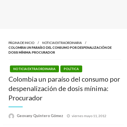
PÁGINA DE INICIO
NOTICIA EXTRAORDINARIA
COLOMBIA UN PARAÍSO DEL CONSUMO POR DESPENALIZACIÓN DE
DOSIS MÍNIMA: PROCURADOR
NOTICIA EXTRAORDINARIA
POLÍTICA
Colombia un paraíso del consumo por
despenalización de dosis mínima:
Procurador
Publicado
Geovany Quintero Gómez
viernes mayo 11, 2012
el