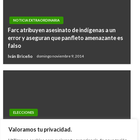
NOTICIA EXTRAORDINARIA
Farc atribuyen asesinato de indígenas a un
error y aseguran que panfleto amenazante es
falso
Iván Briceño
domingo noviembre 9, 2014
NOTICIA EXTRAORDINARIA
ELECCIONES
‘Naciones Unidas ha reconocido avances en
Más de mil muertos respaldan candidaturas:
estrategia de Paz con Legalidad’, Misión de
Valoramos tu privacidad.
Registraduria
Verificación de la ONU