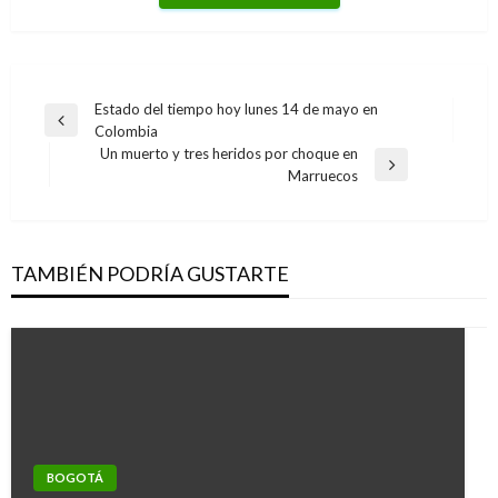
Navegación
Estado del tiempo hoy lunes 14 de mayo en
Entrada
Colombia
de
anterior
Un muerto y tres heridos por choque en
entradas
Entrada
Marruecos
siguiente
TAMBIÉN PODRÍA GUSTARTE
BOGOTÁ