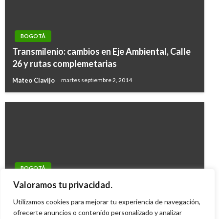
BOGOTÁ
Transmilenio: cambios en Eje Ambiental, Calle
26 y rutas complemetarias
Mateo Clavijo
martes septiembre 2, 2014
BOGOTÁ
Cerrado el Portal Suba por protesta de padres
Valoramos tu privacidad.
de familia
Utilizamos cookies para mejorar tu experiencia de navegación,
Iván Briceño
ofrecerte anuncios o contenido personalizado y analizar
martes diciembre 4, 2012