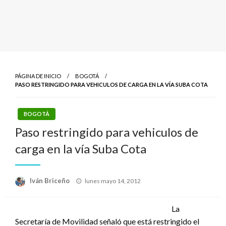
PÁGINA DE INICIO
BOGOTÁ
PASO RESTRINGIDO PARA VEHICULOS DE CARGA EN LA VÍA SUBA COTA
BOGOTÁ
Paso restringido para vehiculos de
carga en la vía Suba Cota
Publicado
Iván Briceño
lunes mayo 14, 2012
el
La
Secretaría de Movilidad señaló que está restringido el