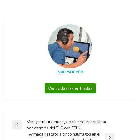
Iván Briceño
Ver todas las entradas
Navegación
Minagricultura entrega parte de tranquilidad
Entrada
por entrada del TLC con EEUU
de
anterior
Armada rescató a cinco náufragos en el
entradas
Entrada