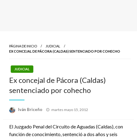
PÁGINA DE INICIO
JUDICIAL
EX CONCEJAL DE PÁCORA (CALDAS) SENTENCIADO POR COHECHO
JUDICIAL
Ex concejal de Pácora (Caldas)
sentenciado por cohecho
Publicado
Iván Briceño
martes mayo 15, 2012
el
El Juzgado Penal del Circuito de Aguadas (Caldas), con
función de conocimiento, sentenció a dos años y seis