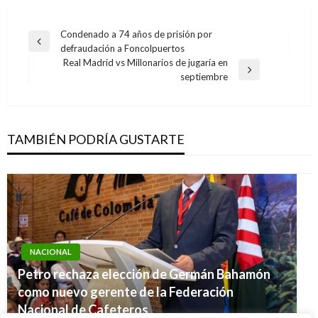
Navegación
Condenado a 74 años de prisión por
Entrada
defraudación a Foncolpuertos
de
anterior
Real Madrid vs Millonarios de jugaría en
entradas
Entrada
septiembre
siguiente
TAMBIÉN PODRÍA GUSTARTE
NACIONAL
Petro rechaza elección de Germán Bahamón
NACIONAL
como nuevo gerente de la Federación
NACIONAL
NACIONAL
Salud: nueva convocatoria de becas-crédito
Nacional de Cafeteros
Finalizan obras en la vía La Pintada –