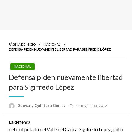
PÁGINA DE INICIO
NACIONAL
DEFENSA PIDEN NUEVAMENTE LIBERTAD PARA SIGIFREDO LÓPEZ
NACIONAL
Defensa piden nuevamente libertad
para Sigifredo López
Publicado
Geovany Quintero Gómez
martes junio 5, 2012
el
La defensa
del exdiputado del Valle del Cauca, Sigifredo López, pidió