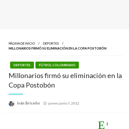
PÁGINA DE INICIO
DEPORTES
MILLONARIOS FIRMÓ SU ELIMINACIÓN EN LA COPA POSTOBÓN
DEPORTES
FÚTBOL COLOMBIANO
Millonarios firmó su eliminación en la
Copa Postobón
Publicado
Iván Briceño
jueves junio 7, 2012
el
E
l