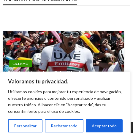
clasificaron a semifinales del futbol
nos rendiremos: Fernando Alonso
Iván Briceño
viernes julio 20, 2012
colombiano
Alejandro Montoya
domingo octubre 28, 2012
Geovany Quintero Gómez
jueves diciembre 8, 2011
CICLISMO
El colombiano Juan Sebastián Molano
encabeza la lista de renovaciones UAE
Valoramos tu privacidad.
Emirates
Utilizamos cookies para mejorar tu experiencia de navegación,
Iván Briceño
ofrecerte anuncios o contenido personalizado y analizar
lunes diciembre 14, 2020
nuestro tráfico. Al hacer clic en "Aceptar todo", das tu
consentimiento para el uso de cookies.
Personalizar
Rechazar todo
Aceptar todo
© Radio Santa Fe 1070 am