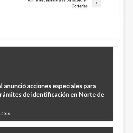
Alimentec instalará salón lácteo en
Entrada
Corferias
siguiente
l anunció acciones especiales para
ámites de identificación en Norte de
7, 2016