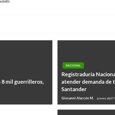
edellín
NACIONAL
Registraduría Naciona
 mil guerrilleros,
atender demanda de tr
 usar bolsas
Santander
Giovanni Alarcón M.
jueves abril 