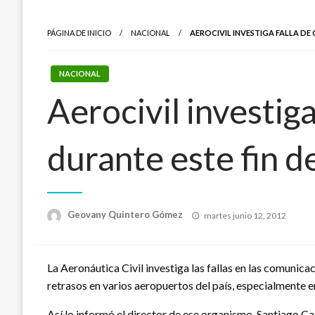
PÁGINA DE INICIO
NACIONAL
AEROCIVIL INVESTIGA FALLA D
NACIONAL
Aerocivil investig
durante este fin 
Publicado
Geovany Quintero Gómez
martes junio 12, 2012
el
La Aeronáutica Civil investiga las fallas en las comunic
retrasos en varios aeropuertos del país, especialmente
Así lo informó el director de ese organismo, Santiago Ca