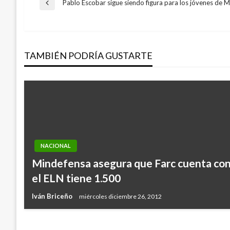
Navegación
Pablo Escobar sigue siendo figura para los jóvenes de M
Entrada
anterior
de
TAMBIÉN PODRÍA GUSTARTE
entradas
NACIONAL
NACIONAL
Mindefensa asegura que Farc cuenta con 8
A partir del 30 de diciembre no se podrán
el ELN tiene 1.500
plásticas
Iván Briceño
miércoles diciembre 26, 2012
Mary Gomez
lunes diciembre 26, 2016