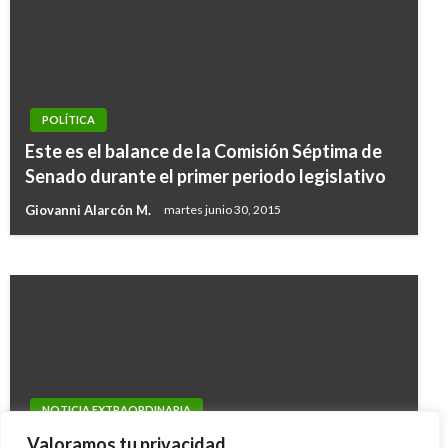
POLÍTICA
POLÍTICA
Este es el balance de la Comisión Séptima de
Fuerte discusión entre embajadores de
Senado durante el primer periodo legislativo
Colombia y Venezuela en sesión de la OEA
Giovanni Alarcón M.
martes junio 30, 2015
Andres Felipe Gama
miércoles marzo 29, 2017
NOTICIA EXTRAORDINARIA
Judicatura votó a favor de hacer “lobby” ante
Valoramos tu privacidad.