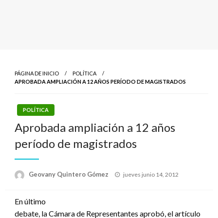
PÁGINA DE INICIO
POLÍTICA
APROBADA AMPLIACIÓN A 12 AÑOS PERÍODO DE MAGISTRADOS
POLÍTICA
Aprobada ampliación a 12 años
período de magistrados
Publicado
Geovany Quintero Gómez
jueves junio 14, 2012
el
En último
debate, la Cámara de Representantes aprobó, el artículo