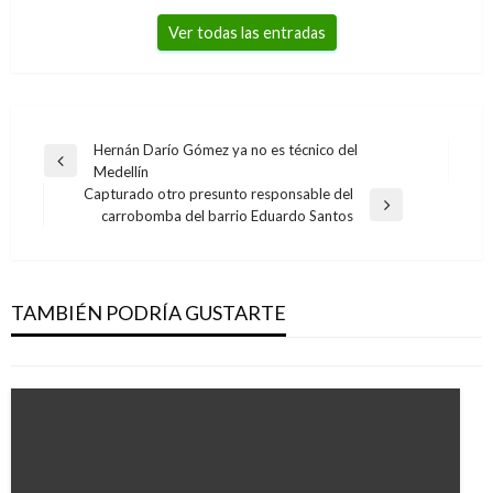
Ver todas las entradas
Navegación
Hernán Darío Gómez ya no es técnico del
Entrada
Medellín
de
anterior
Capturado otro presunto responsable del
entradas
Entrada
carrobomba del barrio Eduardo Santos
siguiente
NOTICIA EXTRAORDINARIA
Jóvenes sin experiencia laboral podrán
trabajar para el Estado
TAMBIÉN PODRÍA GUSTARTE
Iván Briceño
viernes enero 10, 2020