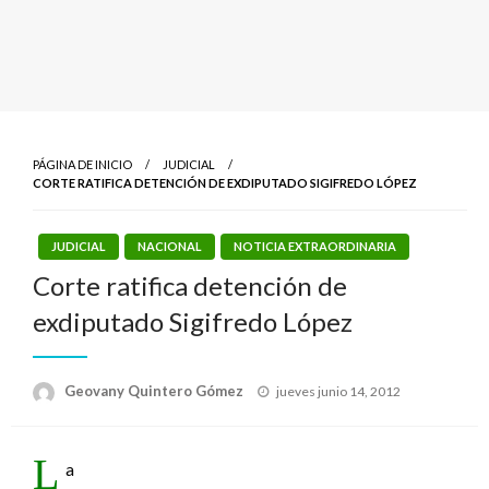
PÁGINA DE INICIO
JUDICIAL
CORTE RATIFICA DETENCIÓN DE EXDIPUTADO SIGIFREDO LÓPEZ
JUDICIAL
NACIONAL
NOTICIA EXTRAORDINARIA
Corte ratifica detención de
exdiputado Sigifredo López
Publicado
Geovany Quintero Gómez
jueves junio 14, 2012
el
L
a