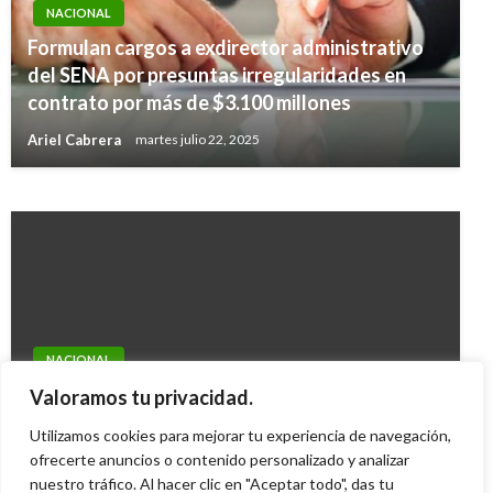
NACIONAL
Formulan cargos a exdirector administrativo
NACIONAL
del SENA por presuntas irregularidades en
Se siguen desplegando acciones para mejorar
contrato por más de $3.100 millones
la atención en salud a los ciudadanos
Ariel Cabrera
martes julio 22, 2025
Manuel Reyes Beltran
jueves septiembre 5, 2019
NACIONAL
Mindefensa presentará Plan Democracia para
Valoramos tu privacidad.
Antioquia, Córdoba y Chochó
Utilizamos cookies para mejorar tu experiencia de navegación,
Giovanni Alarcón M.
ofrecerte anuncios o contenido personalizado y analizar
jueves octubre 8, 2015
nuestro tráfico. Al hacer clic en "Aceptar todo", das tu