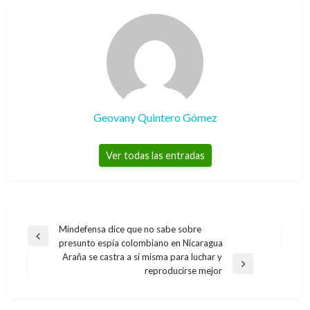
Geovany Quintero Gómez
Ver todas las entradas
Navegación
Mindefensa dice que no sabe sobre
Entrada
presunto espía colombiano en Nicaragua
de
anterior
Araña se castra a sí misma para luchar y
entradas
Entrada
reproducirse mejor
siguiente