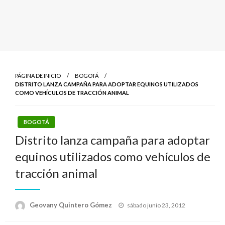
PÁGINA DE INICIO
BOGOTÁ
DISTRITO LANZA CAMPAÑA PARA ADOPTAR EQUINOS UTILIZADOS
COMO VEHÍCULOS DE TRACCIÓN ANIMAL
BOGOTÁ
Distrito lanza campaña para adoptar
equinos utilizados como vehículos de
tracción animal
Publicado
Geovany Quintero Gómez
sábado junio 23, 2012
el