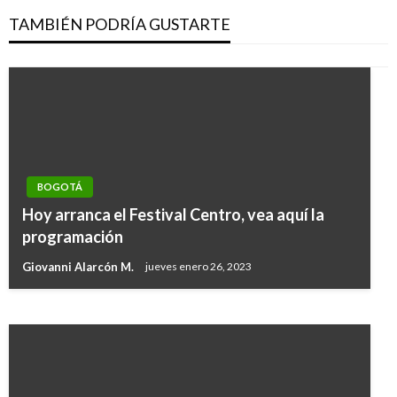
TAMBIÉN PODRÍA GUSTARTE
BOGOTÁ
BOGOTÁ
Hoy arranca el Festival Centro, vea aquí la
Se presentaron disturbios en la Universidad
programación
Nacional
Giovanni Alarcón M.
jueves enero 26, 2023
Manuel Reyes Beltran
miércoles agosto 15, 2018