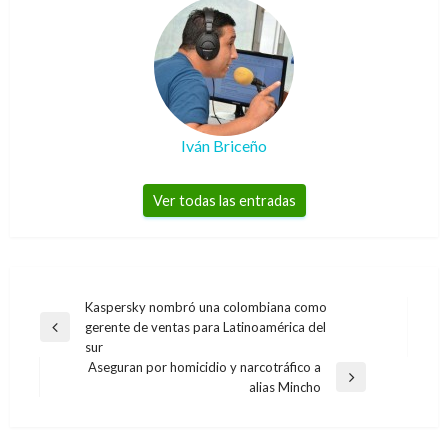
Iván Briceño
Ver todas las entradas
Navegación
Kaspersky nombró una colombiana como
gerente de ventas para Latinoamérica del
de
Entrada
sur
anterior
entradas
Aseguran por homicidio y narcotráfico a
Entrada
alias Mincho
siguiente