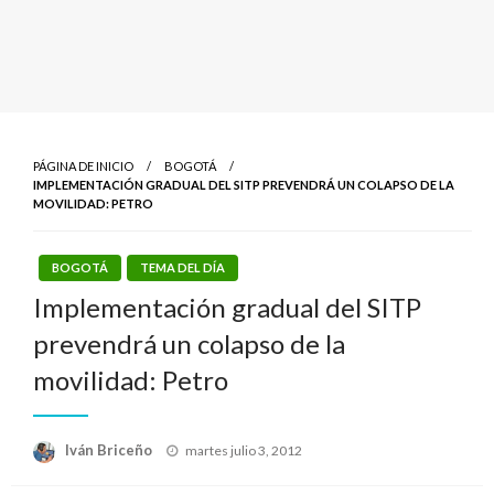
PÁGINA DE INICIO
BOGOTÁ
IMPLEMENTACIÓN GRADUAL DEL SITP PREVENDRÁ UN COLAPSO DE LA
MOVILIDAD: PETRO
BOGOTÁ
TEMA DEL DÍA
Implementación gradual del SITP
prevendrá un colapso de la
movilidad: Petro
Publicado
Iván Briceño
martes julio 3, 2012
el