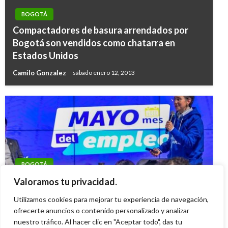
BOGOTÁ
Compactadores de basura arrendados por
Bogotá son vendidos como chatarra en
Estados Unidos
Camilo Gonzalez
sábado enero 12, 2013
BOGOTÁ
Entre 2020 y 2022 Distrito ha colocado en el
Valoramos tu privacidad.
mercado laboral a 74.894 personas
Utilizamos cookies para mejorar tu experiencia de navegación,
Iván Briceño
ofrecerte anuncios o contenido personalizado y analizar
miércoles mayo 3, 2023
nuestro tráfico. Al hacer clic en "Aceptar todo", das tu