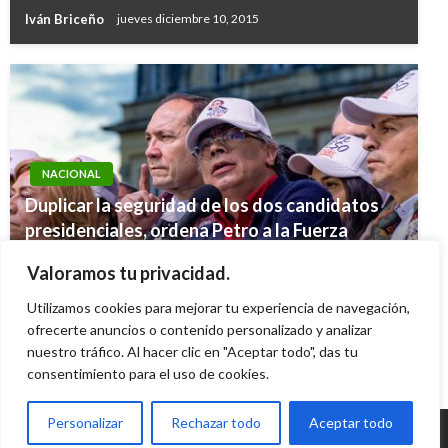
Iván Briceño
jueves diciembre 10, 2015
NACIONAL
Duplicar la seguridad de los dos candidatos
NACIONAL
NACIONAL
presidenciales, ordena Petro a la Fuerza
La protección de los páramos indispensable
Reportan normalidad en servicios
Pública
para salvar especies amenazadas como el oso
Valoramos tu privacidad.
informáticos electrónicos de la DIAN
Ariel Cabrera
martes junio 9, 2026
de anteojos
Utilizamos cookies para mejorar tu experiencia de navegación,
Giovanni Alarcón M.
lunes agosto 12, 2019
Iván Briceño
ofrecerte anuncios o contenido personalizado y analizar
lunes diciembre 23, 2019
nuestro tráfico. Al hacer clic en "Aceptar todo", das tu
consentimiento para el uso de cookies.
Personalizar
Rechazar todo
Aceptar todo
© Radio Santa Fe 1070 am