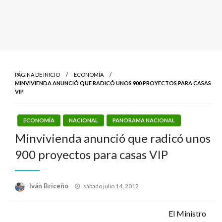
PÁGINA DE INICIO
ECONOMÍA
MINVIVIENDA ANUNCIÓ QUE RADICÓ UNOS 900 PROYECTOS PARA CASAS
VIP
ECONOMÍA
NACIONAL
PANORAMA NACIONAL
Minvivienda anunció que radicó unos
900 proyectos para casas VIP
Publicado
Iván Briceño
sábado julio 14, 2012
el
El Ministro