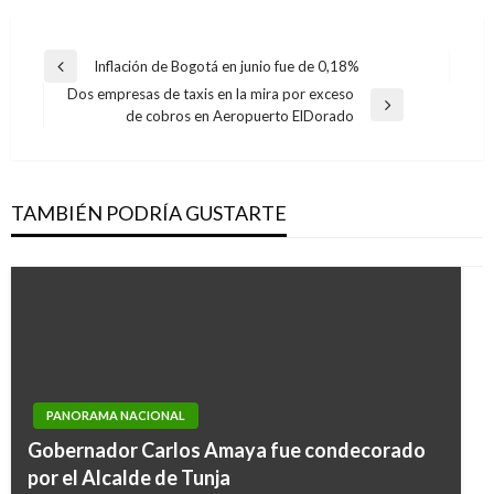
Navegación
Inflación de Bogotá en junio fue de 0,18%
Entrada
de
Dos empresas de taxis en la mira por exceso
anterior
Entrada
de cobros en Aeropuerto ElDorado
entradas
siguiente
TAMBIÉN PODRÍA GUSTARTE
PANORAMA NACIONAL
Gobernador Carlos Amaya fue condecorado
por el Alcalde de Tunja