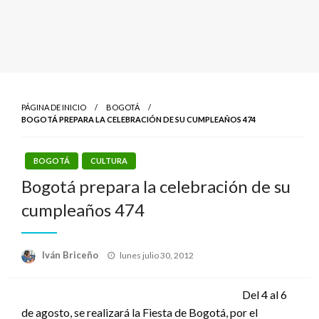
PÁGINA DE INICIO
BOGOTÁ
BOGOTÁ PREPARA LA CELEBRACIÓN DE SU CUMPLEAÑOS 474
BOGOTÁ
CULTURA
Bogotá prepara la celebración de su
cumpleaños 474
Publicado
Iván Briceño
lunes julio 30, 2012
el
Del 4 al 6
de agosto, se realizará la Fiesta de Bogotá, por el