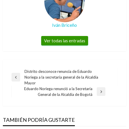
Iván Briceño
Ver todas las entradas
Navegación
Distrito desconoce renuncia de Eduardo
Noriega a la secretaría general de la Alcaldía
de
Entrada
Mayor
anterior
entradas
Eduardo Noriega renunció a la Secretaría
BOGOTÁ
Entrada
General de la Alcaldía de Bogotá
siguiente
Presidente Santos felicitó al escolta que
defendió a una mujer que intentaban robar en
Bogotá
TAMBIÉN PODRÍA GUSTARTE
Andres Felipe Gama
martes febrero 6, 2018