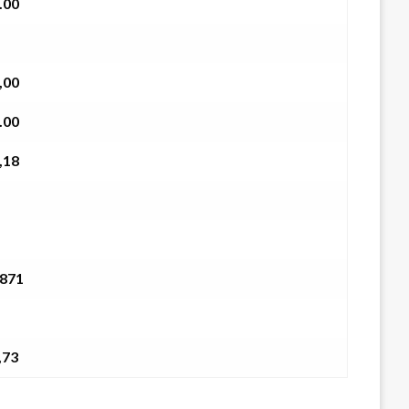
.00
,00
.00
,18
3871
,73