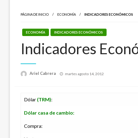
PÁGINA DE INICIO
ECONOMÍA
INDICADORES ECONÓMICOS
ECONOMÍA
INDICADORES ECONÓMICOS
Indicadores Econ
Publicado
Ariel Cabrera
martes agosto 14, 2012
el
Dólar
(TRM)
:
Dólar casa de cambio:
Compra: