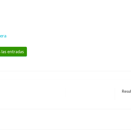
rera
 las entradas
Resul
Entra
siguie