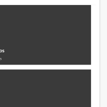
os
15