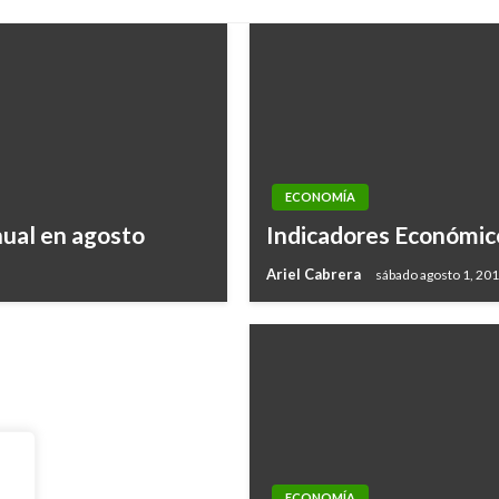
ECONOMÍA
a la conversación
ual en agosto
Indicadores Económic
Ariel Cabrera
sábado agosto 1, 20
ECONOMÍA