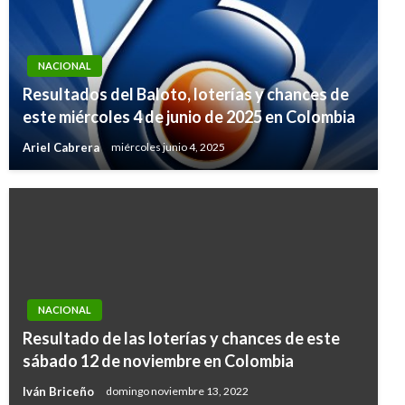
NACIONAL
Resultados del Baloto, loterías y chances de
este miércoles 4 de junio de 2025 en Colombia
Ariel Cabrera
miércoles junio 4, 2025
NACIONAL
NACIONAL
Resultado de las loterías y chances de este
Resultados de las loterías y chances de este
sábado 12 de noviembre en Colombia
viernes 10 de mayo en Colombia
Iván Briceño
domingo noviembre 13, 2022