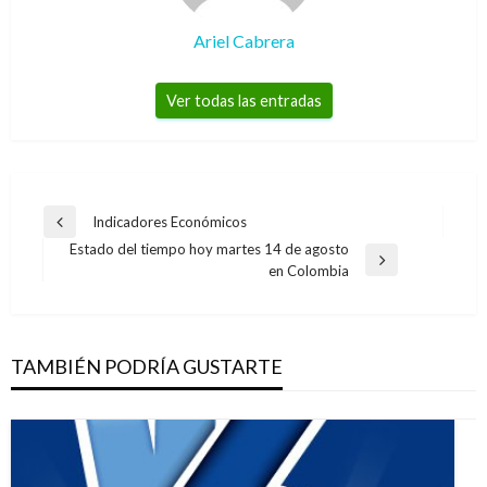
Ariel Cabrera
Ver todas las entradas
Navegación
Indicadores Económicos
Entrada
de
Estado del tiempo hoy martes 14 de agosto
anterior
Entrada
en Colombia
entradas
siguiente
TAMBIÉN PODRÍA GUSTARTE