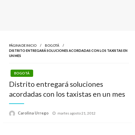
PÁGINA DE INICIO
BOGOTÁ
DISTRITO ENTREGARÁ SOLUCIONES ACORDADAS CON LOS TAXISTAS EN
UN MES
BOGOTÁ
Distrito entregará soluciones
acordadas con los taxistas en un mes
Publicado
Carolina Urrego
martes agosto 21, 2012
el