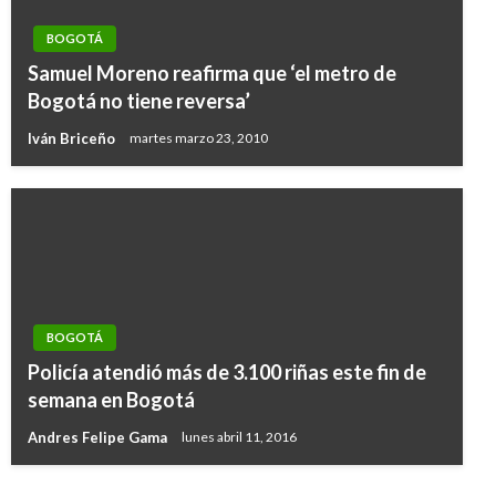
BOGOTÁ
Samuel Moreno reafirma que ‘el metro de
Bogotá no tiene reversa’
Iván Briceño
martes marzo 23, 2010
BOGOTÁ
BOGOTÁ
Policía atendió más de 3.100 riñas este fin de
No permitiremos bloqueos en el relleno Doña
semana en Bogotá
Juana: Alcalde Peñalosa
Andres Felipe Gama
lunes abril 11, 2016
Andres Felipe Gama
miércoles septiembre 27, 2017