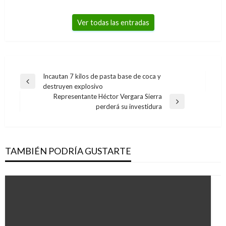
Ver todas las entradas
Navegación
Incautan 7 kilos de pasta base de coca y
Entrada
destruyen explosivo
de
anterior
Representante Héctor Vergara Sierra
entradas
Entrada
perderá su investidura
siguiente
TAMBIÉN PODRÍA GUSTARTE