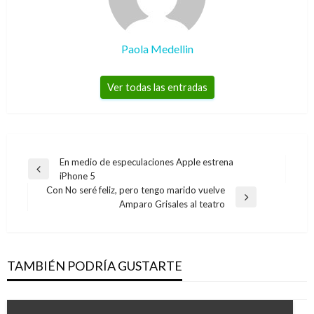
Paola Medellin
Ver todas las entradas
Navegación
En medio de especulaciones Apple estrena
Entrada
iPhone 5
de
anterior
Con No seré feliz, pero tengo marido vuelve
entradas
Entrada
Amparo Grisales al teatro
siguiente
TAMBIÉN PODRÍA GUSTARTE