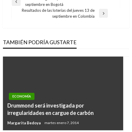
Entrada
septiembre en Bogotá
de
anterior
Resultados de las loterías del jueves 13 de
entradas
Entrada
septiembre en Colombia
siguiente
TAMBIÉN PODRÍA GUSTARTE
ECONOMÍA
ECONOMÍA
Campaña ‘Compra lo nuestro’, promueve
Drummond será investigada por
productos nacionales y crecimiento de
irregularidades en cargue de carbón
empresas del país
Margarita Bedoya
martes enero 7, 2014
Manuel Reyes Beltran
viernes noviembre 9, 2018