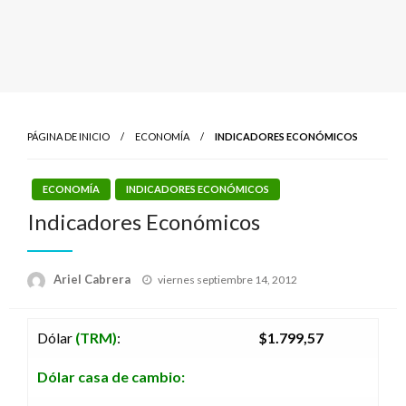
PÁGINA DE INICIO
ECONOMÍA
INDICADORES ECONÓMICOS
ECONOMÍA
INDICADORES ECONÓMICOS
Indicadores Económicos
Publicado
Ariel Cabrera
viernes septiembre 14, 2012
el
Dólar
(TRM)
:
$1.799,57
Dólar casa de cambio: