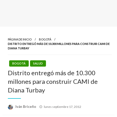
PÁGINA DE INICIO
BOGOTÁ
DISTRITO ENTREGÓ MÁS DE 10.300 MILLONES PARA CONSTRUIR CAMI DE
DIANA TURBAY
BOGOTÁ
SALUD
Distrito entregó más de 10.300
millones para construir CAMI de
Diana Turbay
Publicado
Iván Briceño
lunes septiembre 17, 2012
el