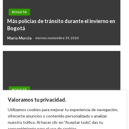
BOGOTÁ
Más policías de tránsito durante el invierno en
Bogotá
Mario Murcia
viernes noviembre 19, 2010
BOGOTÁ
Vendedores de flores de la calle 26
Valoramos tu privacidad.
estrenaron galería comercial
Utilizamos cookies para mejorar tu experiencia de navegación,
Iván Briceño
ofrecerte anuncios o contenido personalizado y analizar
lunes noviembre 16, 2015
nuestro tráfico. Al hacer clic en "Aceptar todo", das tu
consentimiento para el uso de cookies.