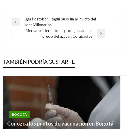
Navegación
Liga Postobón: Itagüí puso fin al invicto del
Entrada
líder Millonarios
de
anterior
Mercado internacional produjo caída en
entradas
Entrada
precio del azúcar: Corabastos
siguiente
TAMBIÉN PODRÍA GUSTARTE
BOGOTÁ
Conozca los puntos de vacunación en Bogotá