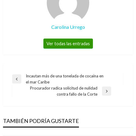
Carolina Urrego
Ver todas las entradas
Navegación
Incautan más de una tonelada de cocaína en
Entrada
el mar Caribe
de
NACIONAL
anterior
Procurador radica solicitud de nulidad
entradas
Entrada
contra fallo de la Corte
Colombia firma convenio con la Organización
ARAUCA
siguiente
de Estados Iberoamericanos para el
Incautaron cargamento de perecederos de
fortalecimiento de la gestión educativa en los
contrabando avaluado en 44 millones en
territorios
TAMBIÉN PODRÍA GUSTARTE
Arauca
Giovanni Alarcón M.
miércoles junio 12, 2019
Iván Briceño
domingo septiembre 23, 2018