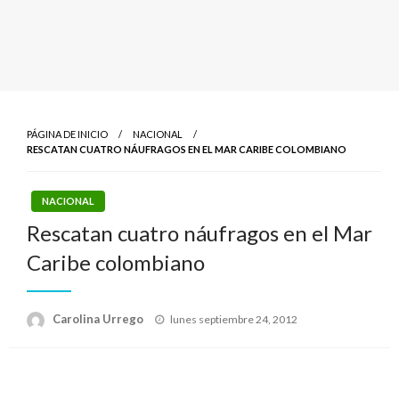
PÁGINA DE INICIO
NACIONAL
RESCATAN CUATRO NÁUFRAGOS EN EL MAR CARIBE COLOMBIANO
NACIONAL
Rescatan cuatro náufragos en el Mar
Caribe colombiano
Publicado
Carolina Urrego
lunes septiembre 24, 2012
el